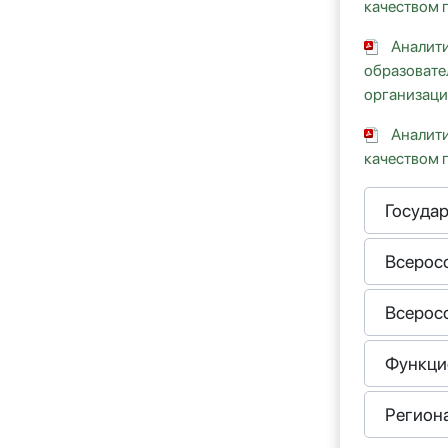
качеством 
Аналити
образовате
организаци
Аналити
качеством 
Государ
Всерос
Всерос
Функци
Регион