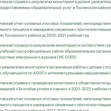
ческая справка о результатах мониторинга уровня удовлетво
предоставляемых образовательных услуг в Тосненском район
ческий отчет основных итоговых показателей, непосредствен
льного процесса и неразрывно связанные с прогнозом повыше
ях Тосненского района за 2020-2021 учебный год
ческая справка по результатам мониторинга соответствия гр
учебный год на официальных сайтах образовательных органи
 системе электронного журнала ГИС СОЛО
о результатам мониторинга организации работы с детьми с 
, обучающихся по АООП с интеллектуальными нарушениями (ва
ческая справка о проведении мониторинга объективности вы
 медалей «За особые успехи в учении» в 2021-2022 учебном г
ческий отчет основных итоговых показателей, непосредствен
льного процесса и неразрывно связанные с прогнозом повыше
ях Тосненского района за 2021-2022 учебный год