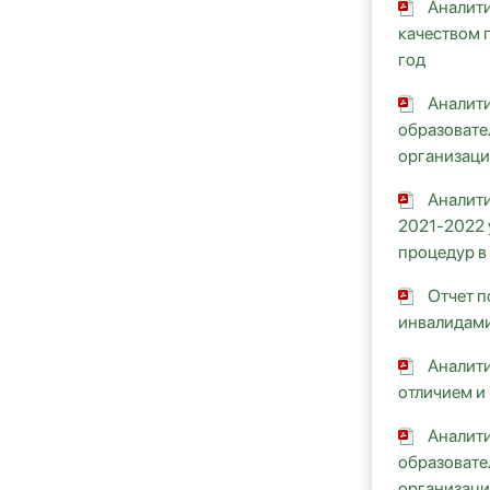
Аналити
качеством 
год
Аналити
образовате
организаци
Аналити
2021-2022 
процедур в
Отчет п
инвалидами
Аналити
отличием и
Аналити
образовате
организаци