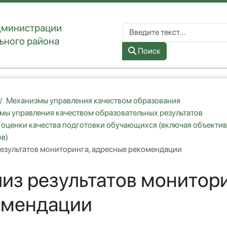
дминистрации
Поиск по сайту
ьного района
Type 2 or more characters for re
Поиск
Механизмы управления качеством образования
мы управления качеством образовательных результатов
 оценки качества подготовки обучающихся (включая объекти
в)
результатов мониторинга, адресные рекомендации
из результатов монитор
омендации