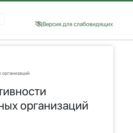
Версия для слабовидящих
sults.
х организаций
тивности
ных организаций