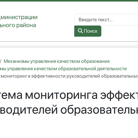
дминистрации
Поиск по сайту
ьного района
Type 2 or more characters for re
Поиск
Механизмы управления качеством образования
мы управления качеством образовательной деятельности
 мониторинга эффективности руководителей образовательны
ема мониторинга эффек
водителей образователь