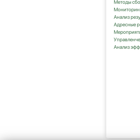
Методы сбо
Мониторинг
Анализ рез
Адресные р
Мероприяти
Управленч
Анализ эфф