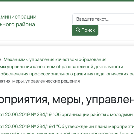
дминистрации
Поиск по сайту
ьного района
Type 2 or more characters for re
Поиск
Механизмы управления качеством образования
мы управления качеством образовательной деятельности
 обеспечения профессионального развития педагогических р
ятия, меры, управленческие решения
приятия, меры, управле
от 20.06.2019 № 234/19 "Об организации работы с молодыми
от 20.06.2019 № 234/19/1 "Об утверждении плана мероприят
ских работников муниципальной системы образования Тоснен