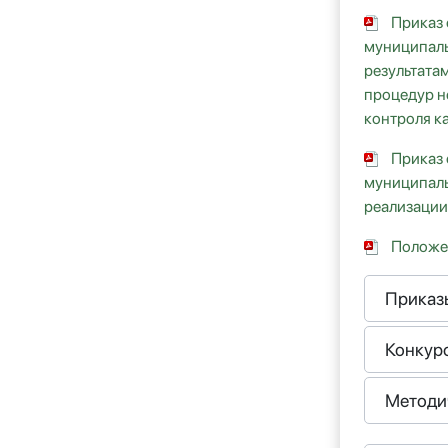
Приказ
муниципаль
результата
процедур н
контроля к
Приказ
муниципаль
реализации
Положе
Приказ
Конкур
Методи