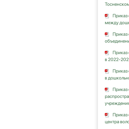
Тосненском
Приказ 
между дошк
Приказ 
объединени
Приказ 
в 2022-202
Приказ 
в дошкольн
Приказ 
распростра
учреждения
Приказ 
центра вол