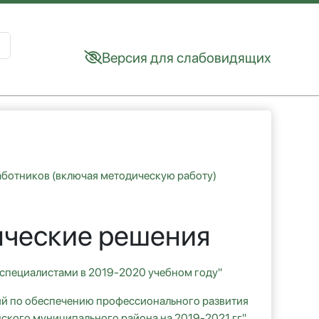
Версия для слабовидящих
sults.
аботников (включая методическую работу)
нческие решения
 специалистами в 2019-2020 учебном году"
ий по обеспечению профессионального развития
ского муниципального района на 2019-2021 гг"