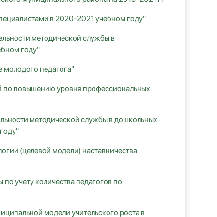
специалистами в 2020-2021 учебном году"
тельности методической службы в
ебном году"
е молодого педагога"
ий по повышению уровня профессиональных
тельности методической службы в дошкольных
году"
огии (целевой модели) наставничества
 по учету количества педагогов по
иципальной модели учительского роста в